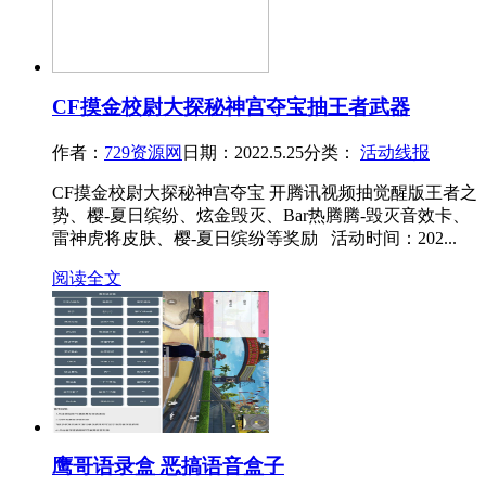
CF摸金校尉大探秘神宫夺宝抽王者武器
作者：
729资源网
日期：2022.5.25
分类：
活动线报
CF摸金校尉大探秘神宫夺宝 开腾讯视频抽觉醒版王者之
势、樱-夏日缤纷、炫金毁灭、Bar热腾腾-毁灭音效卡、
雷神虎将皮肤、樱-夏日缤纷等奖励 活动时间：202...
阅读全文
鹰哥语录盒 恶搞语音盒子